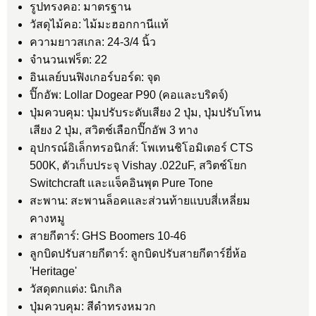
รูปทรงคอ: มาตรฐาน
วัสดุไม้คอ: ไม้มะฮอกกานีแท้
ความยาวสเกล: 24-3/4 นิ้ว
จำนวนเฟร็ต: 22
อินเลย์บนฟิงเกอร์บอร์ด: จุด
ปิ๊กอัพ: Lollar Dogear P90 (คอและบริดจ์)
ปุ่มควบคุม: ปุ่มปรับระดับเสียง 2 ปุ่ม, ปุ่มปรับโทน
เสียง 2 ปุ่ม, สวิตช์เลือกปิ๊กอัพ 3 ทาง
อุปกรณ์อิเล็กทรอนิกส์: โพเทนชิโอมิเตอร์ CTS
500K, ตัวเก็บประจุ Vishay .022uF, สวิตช์โยก
Switchcraft และแจ็คอินพุต Pure Tone
สะพาน: สะพานล็อคและส่วนท้ายแบบสี่เหลี่ยม
คางหมู
สายกีตาร์: GHS Boomers 10-46
ลูกบิดปรับสายกีตาร์: ลูกบิดปรับสายกีตาร์ยี่ห้อ
'Heritage'
วัสดุตกแต่ง: นิกเกิล
ปุ่มควบคุม: สีดำทรงหมวก