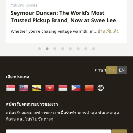
#
Buying Guides
Seymour Duncan: The World’s Most
Trusted Pickup Brand, Now at Swee Lee
Whether you’re chasing vintage warmth, modern high-gain aggression, or something beautifully in between, Seymour Duncan has shaped the tone of guitarists and bassists for over five decades. Shop Seymour Duncan at Swee Lee We’re thrilled to bring the full Seymour Duncan range to Swee Lee, and this guide is your complete introduction to one of […]
อ่านเพิ่มเติม
ภาษา
TH
EN
เลือกประเทศ
สิงคโปร์
มาเลเซีย
บรูไน
เวียดนาม
อินโดนีเซีย
ฟิลิปปินส์
จีน
ส่วน
ที่
สมัครรับจดหมายข่าวของเรา
เหลือ
สมัครรับจดหมายข่าวของเราเพื่อรับข่าวสารล่าสุด ข้อเสนอสุด
ของ
พิเศษ และโปรโมชั่นต่างๆ!
โลก