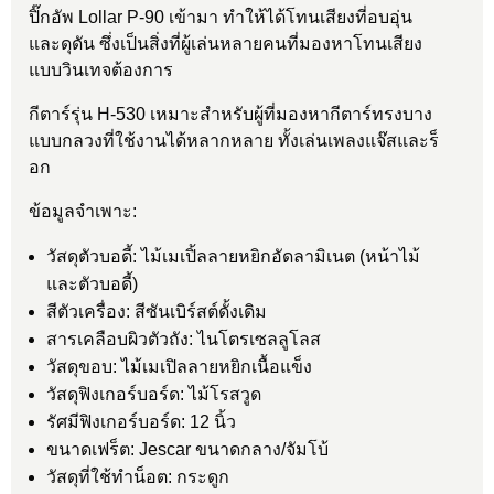
ปิ๊กอัพ Lollar P-90 เข้ามา ทำให้ได้โทนเสียงที่อบอุ่น
และดุดัน ซึ่งเป็นสิ่งที่ผู้เล่นหลายคนที่มองหาโทนเสียง
แบบวินเทจต้องการ
กีตาร์รุ่น H-530 เหมาะสำหรับผู้ที่มองหากีตาร์ทรงบาง
แบบกลวงที่ใช้งานได้หลากหลาย ทั้งเล่นเพลงแจ๊สและร็
อก
ข้อมูลจำเพาะ:
วัสดุตัวบอดี้: ไม้เมเปิ้ลลายหยิกอัดลามิเนต (หน้าไม้
และตัวบอดี้)
สีตัวเครื่อง: สีซันเบิร์สต์ดั้งเดิม
สารเคลือบผิวตัวถัง: ไนโตรเซลลูโลส
วัสดุขอบ: ไม้เมเปิลลายหยิกเนื้อแข็ง
วัสดุฟิงเกอร์บอร์ด: ไม้โรสวูด
รัศมีฟิงเกอร์บอร์ด: 12 นิ้ว
ขนาดเฟร็ต: Jescar ขนาดกลาง/จัมโบ้
วัสดุที่ใช้ทำน็อต: กระดูก