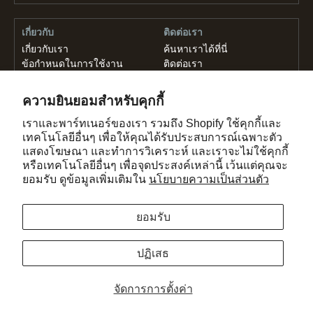
เกี่ยวกับ
ติดต่อเรา
เกี่ยวกับเรา
ค้นหาเราได้ที่นี่
ข้อกำหนดในการใช้งาน
ติดต่อเรา
นโยบายความเป็นส่วนตัว
อาชีพ
ความยินยอมสำหรับคุกกี้
กด
เราและพาร์ทเนอร์ของเรา รวมถึง Shopify ใช้คุกกี้และ
เทคโนโลยีอื่นๆ เพื่อให้คุณได้รับประสบการณ์เฉพาะตัว
แสดงโฆษณา และทำการวิเคราะห์ และเราจะไม่ใช้คุกกี้
ลิขสิทธิ์ © 2026, GadHouse Co., Ltd
หรือเทคโนโลยีอื่นๆ เพื่อจุดประสงค์เหล่านี้ เว้นแต่คุณจะ
976/9 ถ.ริมคลองสามเสน บางกะปิ ห้วยขวาง
ยอมรับ ดูข้อมูลเพิ่มเติมใน
นโยบายความเป็นส่วนตัว
กรุงเทพฯ 10310 ประเทศไทย
support@sweelee.co.th
ยอมรับ
SWEE LEE และเครื่องหมายการค้าอื่นๆ เป็นกรรมสิทธิ์ของ Swee Lee Holdings
Pte Ltd และ/หรือผู้ให้สิทธิ์ใช้งาน และใช้ภายใต้ใบอนุญาต
ปฏิเสธ
ปลอดภัยด้วย
Secure
This
จัดการการตั้งค่า
SSL
online
Encryption
store