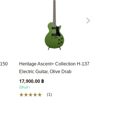
-150
Heritage Ascent+ Collection H-137
Heritage Ascen
Electric Guitar, Olive Drab
Humbucker Mo
Electric Guitar
17,900.00 ฿
มีสินค้า
6,900.00 ฿
(1)
มีสินค้า