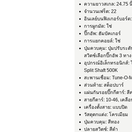
ความยาวสเกล: 24.75 นิ
จำนวนเฟร็ต: 22
อินเลย์บนฟิงเกอร์บอร์ด:
การผูกมัด: ใช่
ปิ๊กอัพ: ฮัมบัคเกอร์
การแยกคอยล์: ใช่
ปุ่มควบคุม: ปุ่มปรับระดับ
สวิตช์เลือกปิ๊กอัพ 3 ทาง
อุปกรณ์อิเล็กทรอนิกส์
Split Shaft 500K
สะพานเชื่อม: Tune-O-M
ส่วนท้าย: สต็อปบาร์
แผ่นกันรอยปิ๊กกีตาร์: สีค
สายกีตาร์: 10-46, เคลือ
เครื่องตั้งสาย: แบบปิด
วัสดุตกแต่ง: โครเมียม
ปุ่มควบคุม: สีทอง
ปลายสวิตช์: สีดำ