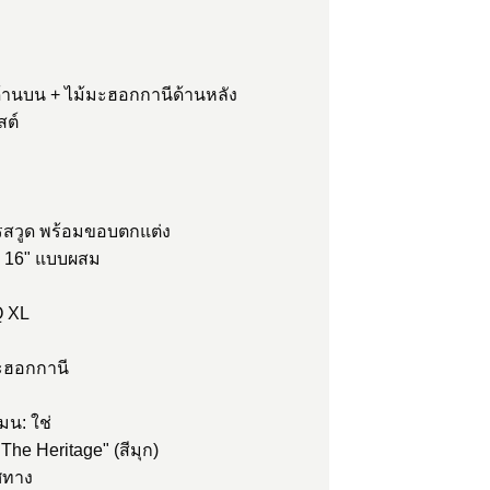
ปิลด้านบน + ไม้มะฮอกกานีด้านหลัง
สต์
้โรสวูด พร้อมขอบตกแต่ง
 - 16" แบบผสม
Q XL
มะฮอกกานี
มน: ใช่
The Heritage" (สีมุก)
ิศทาง