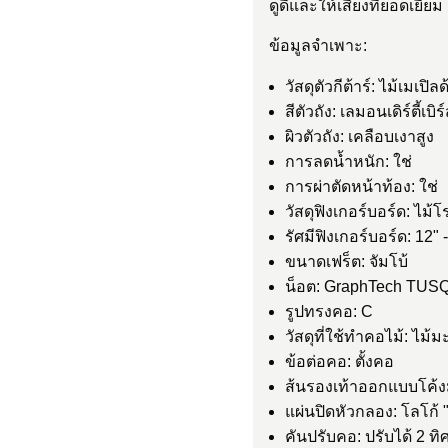
ดูดีและให้เสียงที่ยอดเยี่ยม
ข้อมูลจำเพาะ:
วัสดุตัวกีต้าร์: ไม้เมเ
สีตัวถัง: เลมอนเดิร์ตี้เบิร์
ผิวตัวถัง: เคลือบเงาสูง
การลดน้ำหนัก: ใช่
การผ่าตัดหน้าท้อง: ใช่
วัสดุฟิงเกอร์บอร์ด: ไม
รัศมีฟิงเกอร์บอร์ด: 12"
ขนาดเฟร็ต: จัมโบ้
น็อต: GraphTech TUS
รูปทรงคอ: C
วัสดุที่ใช้ทำคอไม้: ไม้
ข้อต่อคอ: ตั้งคอ
ส้นรองเท้าออกแบบโค้ง
แผ่นปิดหัวกลอง: โลโก้ "
คันปรับคอ: ปรับได้ 2 ท