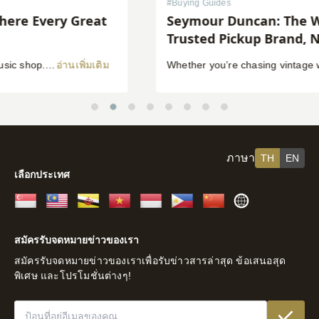
#
Buying Guides
Seymour Duncan: The World’s Most
Trusted Pickup Brand, Now at Swee Lee
Whether you’re chasing vintage warmth, modern high-gain aggression, or something beautifully in between, Seymour Duncan has shaped the tone of guitarists and bassists for over five decades. Shop Seymour Duncan at Swee Lee We’re thrilled to bring the full Seymour Duncan range to Swee Lee, and this guide is your complete introduction to one of […]
อ่านเพิ่มเติม
ภาษา
TH
EN
เลือกประเทศ
สิงคโปร์
มาเลเซีย
บรูไน
เวียดนาม
อินโดนีเซีย
ฟิลิปปินส์
จีน
ส่วน
ที่
สมัครรับจดหมายข่าวของเรา
เหลือ
สมัครรับจดหมายข่าวของเราเพื่อรับข่าวสารล่าสุด ข้อเสนอสุด
ของ
พิเศษ และโปรโมชั่นต่างๆ!
โลก