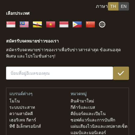
ภาษา
TH
EN
เลือกประเทศ
สิงคโปร์
มาเลเซีย
บรูไน
เวียดนาม
อินโดนีเซีย
ฟิลิปปินส์
จีน
ส่วน
ที่
สมัครรับจดหมายข่าวของเรา
เหลือ
สมัครรับจดหมายข่าวของเราเพื่อรับข่าวสารล่าสุด ข้อเสนอสุด
ของ
พิเศษ และโปรโมชั่นต่างๆ!
โลก
แบรนด์ต่างๆ
หมวดหมู่
โมโน
สินค้ามาใหม่
ระบบประสาท
กีต้าร์และเบส
ความสามัคคี
คีย์บอร์ดและเปียโน
เฮอริเทจ กีตาร์
ซอฟต์แวร์และการบันทึก
ทีซี อิเล็กทรอนิกส์
แผ่นเสียงไวนิลและเทปคาสเซ็ต
แอมป์และมอนิเตอร์