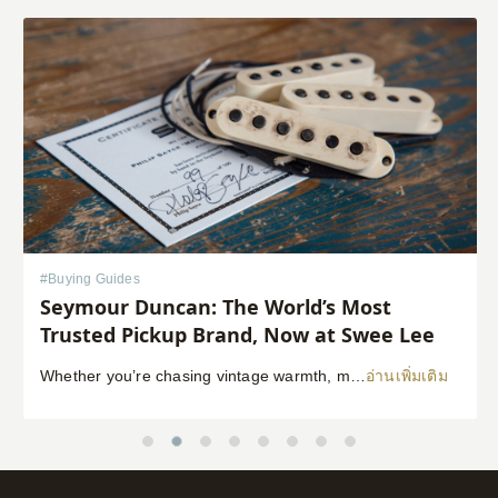
#
Buying Guides
Seymour Duncan: The World’s Most
Trusted Pickup Brand, Now at Swee Lee
Whether you’re chasing vintage warmth, modern high-gain aggression, or something beautifully in between, Seymour Duncan has shaped the tone of guitarists and bassists for over five decades. Shop Seymour Duncan at Swee Lee We’re thrilled to bring the full Seymour Duncan range to Swee Lee, and this guide is your complete introduction to one of […]
อ่านเพิ่มเติม