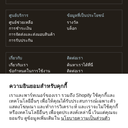
ศูนย์บริการ
ข้อมูลที่เป็นประโยชน์
ศูนย์ช่วยเหลือ
รางวัล
การชำระเงิน
บล็อก
การจัดส่งและส่งมอบสินค้า
การรับประกัน
เกี่ยวกับ
ติดต่อเรา
เกี่ยวกับเรา
ค้นหาเราได้ที่นี่
ข้อกำหนดในการใช้งาน
ติดต่อเรา
นโยบายความเป็นส่วนตัว
อาชีพ
ความยินยอมสำหรับคุกกี้
กด
เราและพาร์ทเนอร์ของเรา รวมถึง Shopify ใช้คุกกี้และ
เทคโนโลยีอื่นๆ เพื่อให้คุณได้รับประสบการณ์เฉพาะตัว
แสดงโฆษณา และทำการวิเคราะห์ และเราจะไม่ใช้คุกกี้
ลิขสิทธิ์ © 2026, GadHouse Co., Ltd
หรือเทคโนโลยีอื่นๆ เพื่อจุดประสงค์เหล่านี้ เว้นแต่คุณจะ
976/9 ถ.ริมคลองสามเสน บางกะปิ ห้วยขวาง
ยอมรับ ดูข้อมูลเพิ่มเติมใน
นโยบายความเป็นส่วนตัว
กรุงเทพฯ 10310 ประเทศไทย
support@sweelee.co.th