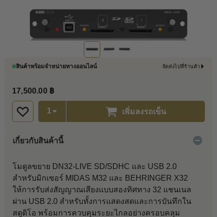
สินค้าพร้อมจำหน่ายทางออนไลน์
จัดส่งไปที่ร้านค้า
17,500.00 ฿
เพิ่มลงรถเข็น
เกี่ยวกับสินค้านี้
โมดูลขยาย DN32-LIVE SD/SDHC และ USB 2.0
สำหรับมิกเซอร์ MIDAS M32 และ BEHRINGER X32
ให้การรับส่งสัญญาณเสียงแบบสองทิศทาง 32 แชนเนล
ผ่าน USB 2.0 สำหรับทั้งการแสดงสดและการบันทึกใน
สตูดิโอ พร้อมการควบคุมระยะไกลอย่างครอบคลุม