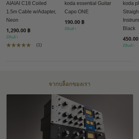
AIAIAI C18 Coiled
koda essential Guitar
koda p
1.5m Cable w/Adapter,
Capo ONE
Straigh
Neon
Instrum
190.00 ฿
Black
มีสินค้า
1,290.00 ฿
มีสินค้า
450.00
(1)
มีสินค้า
จากบล็อกของเรา