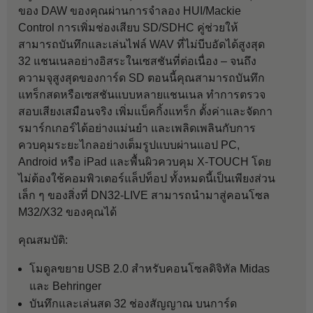
ของ DAW ของคุณผ่านการจำลอง HUI/Mackie
Control การเพิ่มช่องเสียบ SD/SDHC คู่ช่วยให้
สามารถบันทึกและเล่นไฟล์ WAV ที่ไม่บีบอัดได้สูงสุด
32 แชนเนลอย่างอิสระในเซสชันที่ต่อเนื่อง – จนถึง
ความจุสูงสุดของการ์ด SD ตอนนี้คุณสามารถบันทึก
แทร็กสดหรือเซสชันแบบหลายแชนเนล ทำการตรวจ
สอบเสียงเสมือนจริง เพิ่มแบ็คกิ้งแทร็ก ตั้งค่าและจัดกา
รมาร์กเกอร์ได้อย่างแม่นยำ และเพลิดเพลินกับการ
ควบคุมระยะไกลอย่างเต็มรูปแบบผ่านแอป PC,
Android หรือ iPad และพื้นผิวควบคุม X-TOUCH โดย
ไม่ต้องใช้คอมพิวเตอร์แล็ปท็อป ทั้งหมดนี้เป็นเพียงส่วน
เล็ก ๆ ของสิ่งที่ DN32-LIVE สามารถนำมาสู่คอนโซล
M32/X32 ของคุณได้
คุณสมบัติ:
โมดูลขยาย USB 2.0 สำหรับคอนโซลดิจิทัล Midas
และ Behringer
บันทึกและเล่นสด 32 ช่องสัญญาณ บนการ์ด