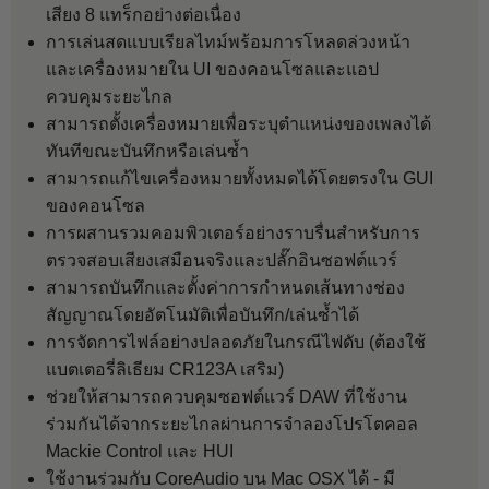
เสียง 8 แทร็กอย่างต่อเนื่อง
การเล่นสดแบบเรียลไทม์พร้อมการโหลดล่วงหน้า
และเครื่องหมายใน UI ของคอนโซลและแอป
ควบคุมระยะไกล
สามารถตั้งเครื่องหมายเพื่อระบุตำแหน่งของเพลงได้
ทันทีขณะบันทึกหรือเล่นซ้ำ
สามารถแก้ไขเครื่องหมายทั้งหมดได้โดยตรงใน GUI
ของคอนโซล
การผสานรวมคอมพิวเตอร์อย่างราบรื่นสำหรับการ
ตรวจสอบเสียงเสมือนจริงและปลั๊กอินซอฟต์แวร์
สามารถบันทึกและตั้งค่าการกำหนดเส้นทางช่อง
สัญญาณโดยอัตโนมัติเพื่อบันทึก/เล่นซ้ำได้
การจัดการไฟล์อย่างปลอดภัยในกรณีไฟดับ (ต้องใช้
แบตเตอรี่ลิเธียม CR123A เสริม)
ช่วยให้สามารถควบคุมซอฟต์แวร์ DAW ที่ใช้งาน
ร่วมกันได้จากระยะไกลผ่านการจำลองโปรโตคอล
Mackie Control และ HUI
ใช้งานร่วมกับ CoreAudio บน Mac OSX ได้ - มี