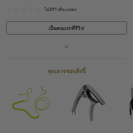
ไม่มีรีวิวที่จะแสดง
เป็นคนแรกที่รีวิว!
คุณอาจชอบสิ่งนี้