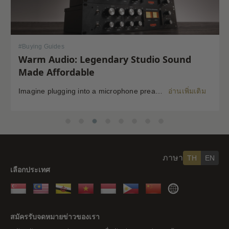
#
Buying Guides
Warm Audio: Legendary Studio Sound
Made Affordable
Imagine plugging into a microphone preamp and hearing your signal transform — fuller, warmer, richer — the way it sounds on the records that inspired you to make music in the first place. For decades, that experience was locked behind price tags that only major recording studios could afford. Vintage tube microphones are fetching beyond […]
อ่านเพิ่มเติม
ภาษา
TH
EN
เลือกประเทศ
สิงคโปร์
มาเลเซีย
บรูไน
เวียดนาม
อินโดนีเซีย
ฟิลิปปินส์
จีน
ส่วน
ที่
สมัครรับจดหมายข่าวของเรา
เหลือ