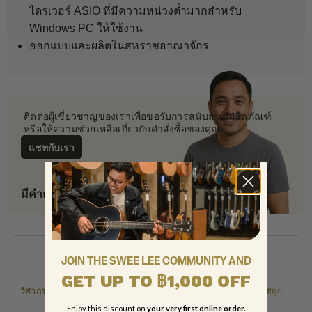
ไดรเวอร์ ASIO ที่มีความหน่วงต่ำมากสำหรับ
Windows PC ให้ใช้งาน
ออกแบบและผลิตในสหราชอาณาจักร
 ติดต่อผู้เชี่ยวชาญของเราเพื่อขอรับการสนับสนุนผลิตภัณฑ์
 หรือให้ความช่วยเหลือเกี่ยวกับคำสั่งซื้อของคุณ
แชทกับเรา
มีคำถามหรือไม่?
JOIN THE SWEE LEE COMMUNITY AND
ค้นพบ KLARK TEKNIK
GET UP TO ฿1,000 OFF
วิศวกรไว้วางใจ Klark Teknik สำหรับการประมวลผลสัญญาณระดับสตูดิโอ
Enjoy this discount on
your very first online order.