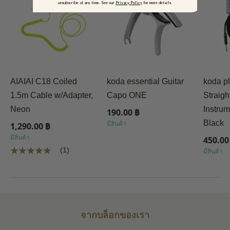
unsubscribe at any time. See our
Privacy Policy
for more details.
AIAIAI C18 Coiled
koda essential Guitar
koda p
1.5m Cable w/Adapter,
Capo ONE
Straigh
Neon
Instrum
190.00 ฿
Black
มีสินค้า
1,290.00 ฿
มีสินค้า
450.00
(1)
มีสินค้า
จากบล็อกของเรา