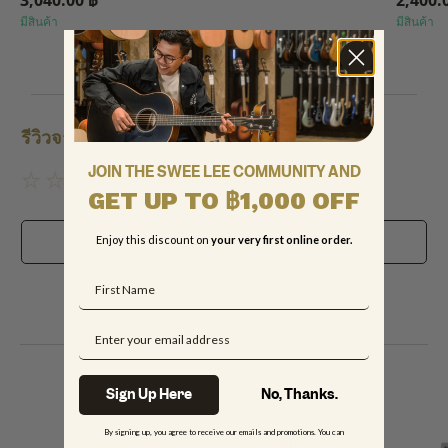
3,040.00 ฿
2,400.
มีสินค้า
มีสินค้า
ดูสินค้าแบรนด์นี้
รีวิวจากลูกค้า
JOIN THE SWEE LEE COMMUNITY AND
ไม่มีรีวิวที่จะแสดง
GET UP TO ฿1,000 OFF
เป็นคนแรกที่รีวิว!
Enjoy this discount on
your very first online order.
Name
Email
คุณอาจชอบสิ่งนี้
Sign Up Here
No, Thanks.
By signing up, you agree to receive our emails and promotions. You can