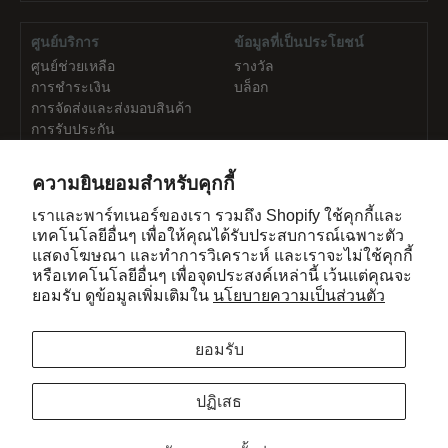
ศูนย์บริการ
ข้อมูลที่เป็นประโยชน์
ศูนย์ช่วยเหลือ
รางวัล
การชำระเงิน
บล็อก
การจัดส่งและส่งมอบสินค้า
การรับประกัน
ความยินยอมสำหรับคุกกี้
เกี่ยวกับ
ติดต่อเรา
เราและพาร์ทเนอร์ของเรา รวมถึง Shopify ใช้คุกกี้และ
เกี่ยวกับเรา
ค้นหาเราได้ที่นี่
เทคโนโลยีอื่นๆ เพื่อให้คุณได้รับประสบการณ์เฉพาะตัว
ข้อกำหนดในการใช้งาน
ติดต่อเรา
แสดงโฆษณา และทำการวิเคราะห์ และเราจะไม่ใช้คุกกี้
นโยบายความเป็นส่วนตัว
หรือเทคโนโลยีอื่นๆ เพื่อจุดประสงค์เหล่านี้ เว้นแต่คุณจะ
อาชีพ
ยอมรับ ดูข้อมูลเพิ่มเติมใน
นโยบายความเป็นส่วนตัว
กด
ยอมรับ
ลิขสิทธิ์ © 2026, GadHouse Co., Ltd
976/9 ถ.ริมคลองสามเสน บางกะปิ ห้วยขวาง
ปฏิเสธ
กรุงเทพฯ 10310 ประเทศไทย
support@sweelee.co.th