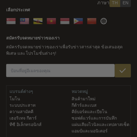
ภาษา
TH
EN
เลือกประเทศ
สิงคโปร์
มาเลเซีย
บรูไน
เวียดนาม
อินโดนีเซีย
ฟิลิปปินส์
จีน
ส่วน
ที่
สมัครรับจดหมายข่าวของเรา
เหลือ
สมัครรับจดหมายข่าวของเราเพื่อรับข่าวสารล่าสุด ข้อเสนอสุด
ของ
พิเศษ และโปรโมชั่นต่างๆ!
โลก
แบรนด์ต่างๆ
หมวดหมู่
โมโน
สินค้ามาใหม่
ระบบประสาท
กีต้าร์และเบส
ความสามัคคี
คีย์บอร์ดและเปียโน
เฮอริเทจ กีตาร์
ซอฟต์แวร์และการบันทึก
ทีซี อิเล็กทรอนิกส์
แผ่นเสียงไวนิลและเทปคาสเซ็ต
แอมป์และมอนิเตอร์