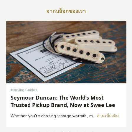
จากบล็อกของเรา
#
Buying Guides
Seymour Duncan: The World’s Most
Trusted Pickup Brand, Now at Swee Lee
Whether you’re chasing vintage warmth, modern high-gain aggression, or something beautifully in between, Seymour Duncan has shaped the tone of guitarists and bassists for over five decades. Shop Seymour Duncan at Swee Lee We’re thrilled to bring the full Seymour Duncan range to Swee Lee, and this guide is your complete introduction to one of […]
อ่านเพิ่มเติม