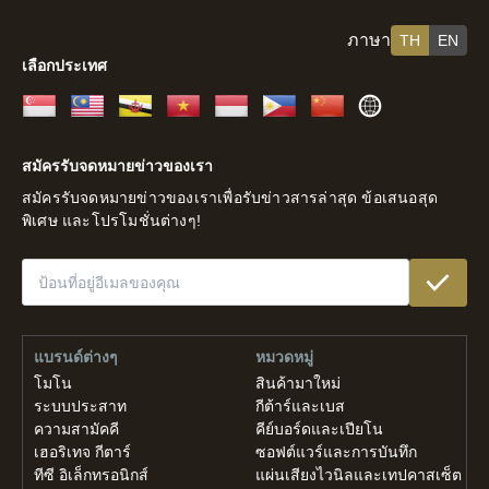
ภาษา
TH
EN
เลือกประเทศ
สิงคโปร์
มาเลเซีย
บรูไน
เวียดนาม
อินโดนีเซีย
ฟิลิปปินส์
จีน
ส่วน
ที่
สมัครรับจดหมายข่าวของเรา
เหลือ
สมัครรับจดหมายข่าวของเราเพื่อรับข่าวสารล่าสุด ข้อเสนอสุด
ของ
พิเศษ และโปรโมชั่นต่างๆ!
โลก
แบรนด์ต่างๆ
หมวดหมู่
โมโน
สินค้ามาใหม่
ระบบประสาท
กีต้าร์และเบส
ความสามัคคี
คีย์บอร์ดและเปียโน
เฮอริเทจ กีตาร์
ซอฟต์แวร์และการบันทึก
ทีซี อิเล็กทรอนิกส์
แผ่นเสียงไวนิลและเทปคาสเซ็ต