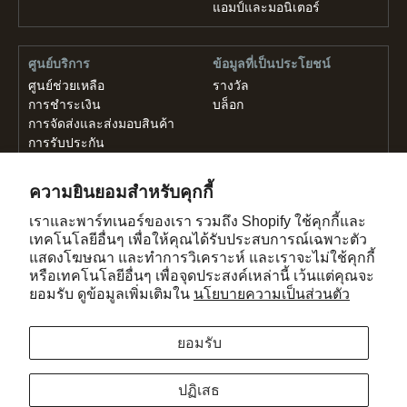
แอมป์และมอนิเตอร์
ศูนย์บริการ
ข้อมูลที่เป็นประโยชน์
ศูนย์ช่วยเหลือ
รางวัล
การชำระเงิน
บล็อก
การจัดส่งและส่งมอบสินค้า
การรับประกัน
ความยินยอมสำหรับคุกกี้
เกี่ยวกับ
ติดต่อเรา
เกี่ยวกับเรา
เราและพาร์ทเนอร์ของเรา รวมถึง Shopify ใช้คุกกี้และ
ค้นหาเราได้ที่นี่
เทคโนโลยีอื่นๆ เพื่อให้คุณได้รับประสบการณ์เฉพาะตัว
ข้อกำหนดในการใช้งาน
ติดต่อเรา
แสดงโฆษณา และทำการวิเคราะห์ และเราจะไม่ใช้คุกกี้
นโยบายความเป็นส่วนตัว
หรือเทคโนโลยีอื่นๆ เพื่อจุดประสงค์เหล่านี้ เว้นแต่คุณจะ
อาชีพ
ยอมรับ ดูข้อมูลเพิ่มเติมใน
นโยบายความเป็นส่วนตัว
กด
ยอมรับ
ลิขสิทธิ์ © 2026, GadHouse Co., Ltd
976/9 ถ.ริมคลองสามเสน บางกะปิ ห้วยขวาง
ปฏิเสธ
กรุงเทพฯ 10310 ประเทศไทย