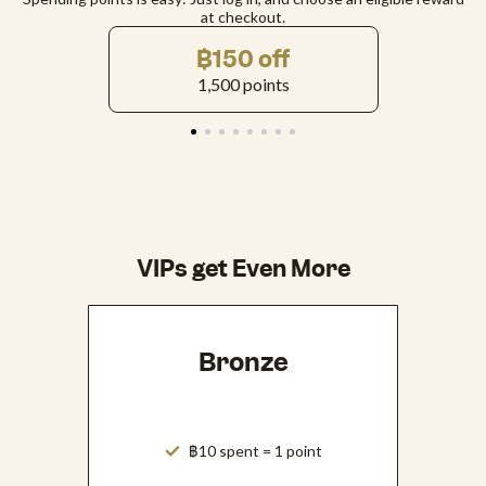
at checkout.
฿150 off
1,500 points
VIPs get Even More
Bronze
฿10 spent = 1 point